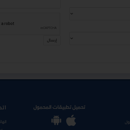
إرسال
تحميل تطبيقات المحمول
اتص
الها
ول