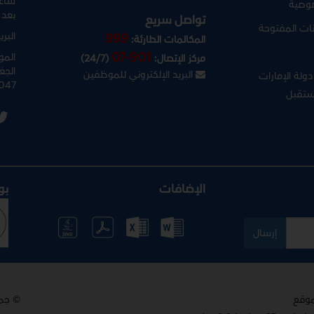
ساعا
وصية
بعد 
تواصل سريع
نات المفتوحة
البري
999
المكالمات الطارئة:
07-901
المو
مركز الإتصال:
(24/7)
الجغ
البريد الإلكتروني للموظفين
ولة الإمارات
047
ستقبل
الإضافات
بو
إرسال
© جم