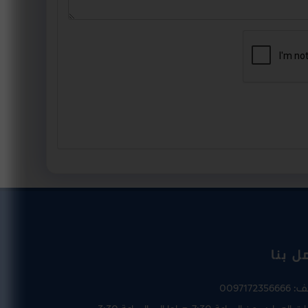
ل بنا
تف:
0097172356666