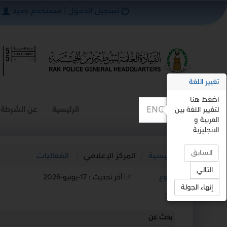
تسجيل الدخول
|
مستخدم جديد
تغيير اللغة
اضغط هنا
ENGLISH
الرئيسية
عن الشرطة
لتغيير اللغة بين
العربية و
الانجليزية
السابق
الرئيسية
المركز الإعلامي
الفعاليات
التالي
رجوع
آخر تحديث :
17-يونيو-2026
إنهاء الجولة
استمع
بحث عن