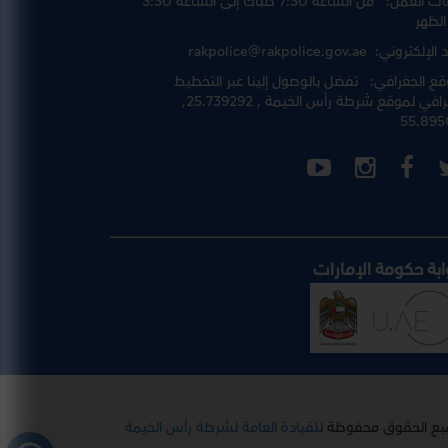
ت العمل:
من الساعة 7:30 صباحا إلى الساعة 3:30
الظهر
د الإلكتروني:
rakpolice@rakpolice.gov.ae
قع الجغرافي:
تفضل بالوصول إلينا عبر
التخطيط
رافي لموقع شرطة رأس الخيمة
, 25.739292,
55.895
ابة حكومة الإمارات
يع الحقوق محفوظة
للقيادة العامة لشرطة رأس الخيمة