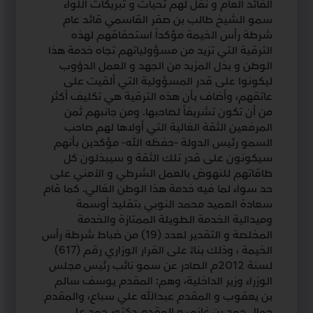
القائد العام و نقل لهم تحيات و تبريكات اللواء
سمو الشيخ طالب بن صقر القاسمي قائد عام
شرطة رأس الخيمة مؤكداً استحقاقهم لهذه
الترقية التي تزيد من مسؤولياتهم تجاه خدمة هذا
الوطن و بذل المزيد من الجهد و العمل الدؤوب
ليكونوا على قدر المسؤولية التي ألقيت على
عاتقهم، وأضاف بأن هذه الترقية هي تكليف أكثر
من أن تكون تشريفاً لصاحبها. ومن جانبهم ثمن
المرفعين الثقة الغالية التي أولاها لهم صاحب
السمو رئيس الدولة –حفظه الله- مؤكدين بأنهم
سيكونون على قدر تلك الثقة و سيبذلون كل
طاقاتهم للنهوض بالعمل الشرطي و الأمني على
حد سواء لما فيه خدمة هذا الوطن الغالي. كما قام
سعادة العميد محمد النوبي بتقليد أوسمة
وميدالية الخدمة الطويلة الممتازة والخدمة
المخلصة و التقدير لعدد (19) من ضباط شرطة رأس
الخيمة ، وذلك بناءً على القرار الوزاري رقم (617)
لسنة 2012م الصادر عن سمو نائب رئيس مجلس
الوزراء وزير الداخلية، وهم: المقدم يوسف سالم
بن يعقوب و المقدم عبدالله علي سباع، والمقدم
جمال حمد بن غانم، و المقدم دكتور حمد علي