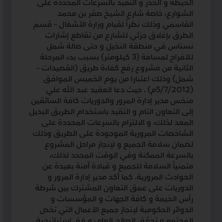
الحيطة و الحذر و التقيد بالسرعات المحددة على
الشوارع، خاصة شارع الشيخ صقر بن محمد
القاسمي وذلك نظراً لقيام وزارة الأشغال – قسم
الطرق بإغلاق جزئي للشارع من تقاطع إشارات
نسناس في منطقة النخيل و حتى صالة شمل
للأفراح لمسافة (3 كيلومتر) بسبب بدء المرحلة
الثانية من مشروع رفع كفاءة طريق (القصيدات –
شمل) وذلك اعتبارا من يوم الخميس الموافق
(5/7/2012م) . حيث دعا العقيد عبد الله علي
منخس مدير إدارة المرور والدوريات كافة السائقين
إلى التعاون التام و التقيد باستخدام الطريق البديل
المعد لذلك، و الالتزام بالسرعات المحددة على
الشاخصات المرورية الموجودة على الطريق وذلك
لضمان سلامة الجميع و لإنجاز مراحل المشروع
بالسرعة الممكنة وفي الوقت المحدد لذلك،
متمنياً السلامة للجميع و قيادة آمنة بعيدة عن
الحوادث المرورية. كما أكد مدير إدارة المرور و
الدوريات على عمق التعاون المشترك بين شرطة
رأس الخيمة و كافة الجهات و المؤسسات و
الدوائر الحكومية لإنجاز جميع الأعمال التي تخص
المجتمع و تحقق الصالح العام، و فق إستراتيجية