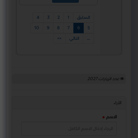
السابق
1
2
3
4
10
9
8
7
6
5
…
التالي
>>
عدد الزيارات
2027
الآراء
الاسم