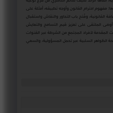
وعوية، ألقاها الرائد سيف سالم الخاطري من فرع توعية
ها: مفهوم احترام القانون وأوجه تطبيقه، أمثلة على
افة القانونية، وفُتح باب التحاور والنقاش واستقبال
وصى الملتقى على تعزيز قيم التسامح والتعايش
ات المقدمة لأفراد المجتمع من الشرطة عبر القنوات
فحة الظواهر السلبية عبر تحمل المسؤولية، والسعي