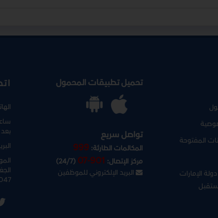
تحميل تطبيقات المحمول
اتص
الها
ول
ساعا
وصية
بعد 
تواصل سريع
نات المفتوحة
البري
999
المكالمات الطارئة:
07-901
المو
مركز الإتصال:
(24/7)
الجغ
البريد الإلكتروني للموظفين
ولة الإمارات
047
ستقبل