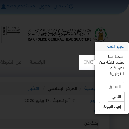
تسجيل الدخول
|
مستخدم جديد
تغيير اللغة
اضغط هنا
ENGLISH
الرئيسية
عن الشرطة
لتغيير اللغة بين
العربية و
الانجليزية
السابق
الرئيسية
المركز الإعلامي
الأخبار
التالي
رجوع
آخر تحديث :
17-يونيو-2026
إنهاء الجولة
استمع
بحث عن