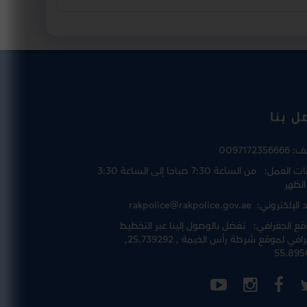
ل بنا
تف:
0097172356666
ت العمل:
من الساعة 7:30 صباحا إلى الساعة 3:30
الظهر
د الإلكتروني:
rakpolice@rakpolice.gov.ae
قع الجغرافي:
تفضل بالوصول إلينا عبر
التخطيط
رافي لموقع شرطة رأس الخيمة
, 25.739292,
55.895