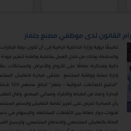
ام القانون لدى موظفي مصنع جلفار
تطبيقًا لرؤية وزارة الداخلية الرامية إلى أن تكون دولة الإما
والسلامة، وذلك من خلال العمل بفاعلية وكفاءة لتعزيز جودة 
ذكية ومبتكرة؛ حفاظًا على الأرواح والأعراض والممتلكات. 
إدارة حماية ووقاية المجتمع- ملتقى مبادرة التعايش الم
"الخليج للص
الإدارة وعدد من الضباط والأفراد وممثلي المصنع. وقال العقيد 
بأن المبادرة تحرص على تعزيز ثقافة التعايش والسلم المجتمع
قنوات حوار فعالة بين الثقافات المختلفة، والإسهام في دع
الصلة بالتعايش المجتمعي والاندماج المجتمعي، وترسيخ القيم 