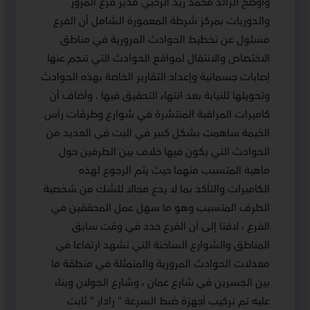
وأوضح الرائد محمد زيد الرحبي مدير فرع المرور
والدوريات بمركز شرطة المعمورة الشامل أن الفرع
مسئول عن تخطيط الحوادث المرورية في مناطق
الاختصاص والانتقال لمواقع الحوادث التي تنجم عنها
إصابات جسمانية وإعداد التقارير الخاصة بهذه الحوادث
وتحويلها للنيابة بعد انتهاء التحقيق فيها . وأضاف أن
كاميرات المراقبة المنتشرة في شوارع وطرقات رأس
الخيمة ساهمت بشكل كبير في البت في العديد من
الحوادث التي يكون فيها خلاف بين الطرفين حول
ماهية المتسبب منهما حيث يتم الرجوع لهذه
الكاميرات والتأكد بما لا يدع مجالا للشك من شخصية
الطرف المتسبب وهو ما سهل عمل المحققين في
الفرع ، لافتا إلى أن الفرع حدد في وقت سابق
المناطق والشوارع الساخنة التي تشهد ارتفاعا في
معدلات الحوادث المرورية والمتمثلة في منطقة ما
بين الجسرين في شارع عمان ، وشارع الجولان وبناء
عليه تم تركيب أجهزة ضبط السرعة " رادار " ثابت