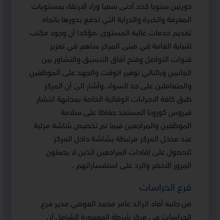
دورتين سنويا كحد أدنى سعيا وراء الارتقاء بمستويات
المعرفة والخبرة والدراية التي تدفع بدورها باتجاه
تقديم خدمات عالية المستوى ،مؤكدا أن وجود مكتب
للنيابة العامة في مبنى المركز ساهم في تعزيز
قنوات التواصل وفتح آفاق التنسيق والتشاور بين
الجانبين وبالتالي توفير الوقت والجهد على الموظفين
والمتعاملين على حد السواء .وأشار إلى أن المركز
طبق كافة الاجراءات الوقائية الخاصة بمجابهة انتشار
فيروس كورونا المستجد حفاظا على سلامة
الموظفين والمراجعين فيما تم تخصيص شاشة مرئية
عند مدخل المركز مرتبطة بشاشة داخل المركز
للحصول على إفادات المراجعين الذين لا يحملون
المرور الأخضر والرد على استفساراتهم .
فرع الحراسات
من جانبه أفاد الرائد عامر محمد العوضي مدير فرع
الحراسات في مركز شرطة المعمورة الشامل أن