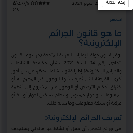
إنهاء الجولة
آخر تحديث :
22-أكتوبر-2024
2.77/5
(
)
46
استمع
ما هو قانون الجرائم
الإلكترونية؟
يوفر قانون دولة الإمارات العربية المتحدة (مرسوم بقانون
اتحادي رقم 34 لسنة 2021 بشأن مكافحة الشائعات
والجرائم الإلكترونية) إطارًا قانونيًا شاملاً يحظر، من بين أمور
أخرى، القرصنة التي تُعرف بأنها الوصول غير المصرح به أو
اختراق أحكام الترخيص أو الوصول غير المشروع إلى أنظمة
المعلومات أو جهاز كمبيوتر أو نظام تشغيل لجهاز أو آلة أو
مركبة أو شبكة معلومات وما شابه ذلك.
تعريف الجرائم الإلكترونية:
هي جرائم تتضمن أي فعل أو نشاط غير قانوني يستهدف