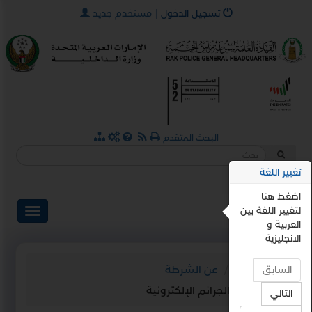
×
تسجيل الدخول
|
مستخدم جديد
البحث المتقدم
تغيير اللغة
اضغط هنا
ENGLISH
لتغيير اللغة بين
العربية و
الانجليزية
الرئيسية
عن الشرطة
السابق
قانون الجرائم الإلكترونية
التالي