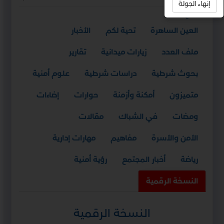
إنهاء الجولة
استمع
العين الساهرة
تحية لكم
الأخبار
ملف العدد
زيارات ميدانية
تقارير
بحوث شرطية
دراسات شرطية
علوم أمنية
متميزون
أمكنة وأزمنة
حوارات
إضاءات
ومضات
في الشباك
مقالات
الأمن والأسرة
مفاهيم
مهارات إدارية
رياضة
أخبار المجتمع
رؤية أمنية
النسخة الرقمية
النسخة الرقمية