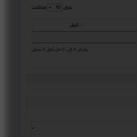
عرض
مدخلات
تنزيل
يعرض 0 إلى 0 من أصل 0 سجل