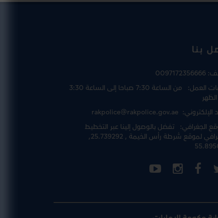
ل بنا
تف:
0097172356666
ت العمل:
من الساعة 7:30 صباحا إلى الساعة 3:30
الظهر
د الإلكتروني:
rakpolice@rakpolice.gov.ae
قع الجغرافي:
تفضل بالوصول إلينا عبر
التخطيط
رافي لموقع شرطة رأس الخيمة
, 25.739292,
55.895