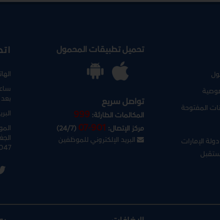
تحميل تطبيقات المحمول
اتص
الها
ول
ساعا
وصية
بعد 
تواصل سريع
نات المفتوحة
البري
999
المكالمات الطارئة:
07-901
المو
مركز الإتصال:
(24/7)
الجغ
البريد الإلكتروني للموظفين
ولة الإمارات
047
ستقبل