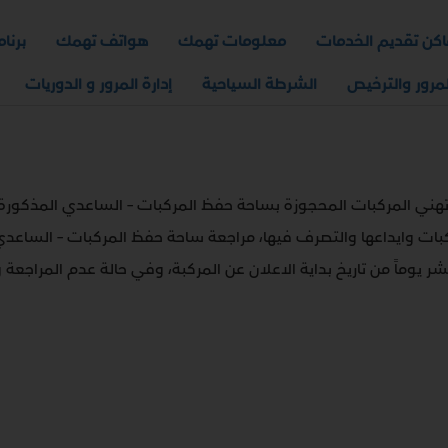
اكن تقديم الخدمات
معلومات تهمك
هواتف تهمك
برنا
لمرور والترخيص
الشرطة السياحية
إدارة المرور و الدوريات
تهني المركبات المحجوزة بساحة حفظ المركبات – الساعدي المذكورة ب
(10) لسنة 2023 بشأن حجز المركبات وايداعها والتصرف فيها، مراجعة ساحة حفظ المرك
 يوماً من تاريخ بداية الاعلان عن المركبة، وفي حالة عدم المراجعة 