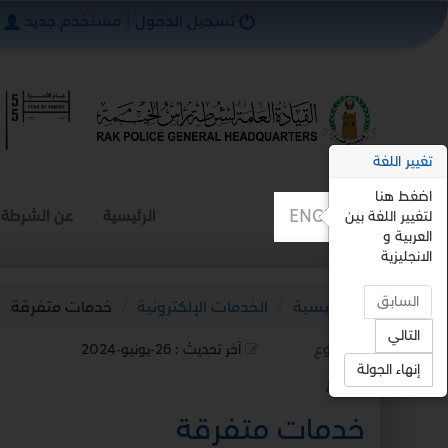
تسجيل الدخول
|
مستخدم جديد
تغيير اللغة
اضغط هنا
ENGLISH
الرئيسية
عن الشرطة
لتغيير اللغة بين
العربية و
الانجليزية
السابق
الرئيسية
الخدمات الإلكترونية
خدمات متفرقة
التالي
رجوع
آخر تحديث :
26-يونيو-2024
إنهاء الجولة
استمع
خدمات متفرقة