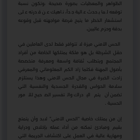
الظواهر والمعطيات بصورة صحيحة ،وتكون نسبة
توقعه لما يحدث عالية جداً، ناهيك عن قدرته على
استشعار الخطر ما يتيح فرصة مواجهته قبل وقوعه
بدقة وحزم عاليين.
الحس الأمني ميزة لا تتوافر فقط لدى العاملين في
حقل الشرطة بل هو ملكة يمتلكها الخاصة من أفراد
المجتمع ويتطلب ثقافة واسعة ومعرفة متخصصة
بأصول المهنة فكلما زاد الكم المعلوماتي والمعرفي
زادت الخبرة في مجال الحس الأمني وهذا يستلزم
سلامة الحواس والقدرة الجسدية والنفسية التي
تضمن أن يتم الإدراك والتفسير الصحيح للأمور
الحسية .
إن من يمتلك خاصية "الحس الأمني" لابد وأن يتمتع
بقيم ومبادئ تمكنه من أداء عمله بإخلاص ودراية
ومهارية عالية في العمل على اكتشاف الجريمة التي