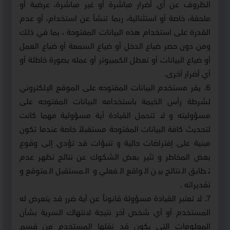
الظروف عن أي أضرار مباشرة أو غير مباشرة، عرضية أو
ملحقة، خاصة أو استثنائية، ربما تنشأ عن استخدام، أو عدم
القدرة على استخدام هذه البيانات المفتوحة ، بما في ذلك
ومن دون حصر ضياع الدخل أو ضياع السمعة أو ضياع العمل
أو ضياع البيانات أو تعطل الكمبيوتر أو عمله بصورة خاطئة أو
أي أضرار أخرى.
6. يقر مستخدم البيانات المفتوحه على الموقع الإلكتروني
لشرطة رأس الخيمة باستخدامه البيانات المفتوحه على
مسؤوليته و لا تتحمل القيادة أية مسؤولية مهما كانت
لتحديث كافة البيانات المفتوحة مستقبلاً خاصة عندما تكون
مبنية على إفتراضات حالية و تنبؤات قد تؤدي إلى وقوع
بعض المخاطر و تثير بعض الشكوك عن نتائج تظهر عدم
تطابق النتائج بين الواقع الفعلي و المستقبل المتوقع و
تقديراته .
7. لا تعتبر القيادة مسؤولة قانوناً عن أية ضرر قد يتعرض له
المستخدم أو أي شخص آخر نتيجة لانتهاك السرية بشأن
المعلومات التي يكون قد نقلها المستخدم من قسم