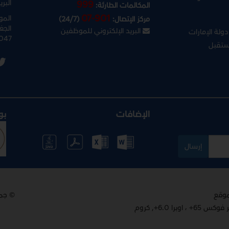
البري
999
المكالمات الطارئة:
07-901
المو
مركز الإتصال:
(24/7)
الجغ
البريد الإلكتروني للموظفين
ولة الإمارات
047
ستقبل
الإضافات
بو
إرسال
© جم
 6.0+, كروم