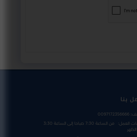
ل بنا
تف:
0097172356666
ت العمل:
من الساعة 7:30 صباحا إلى الساعة 3:30
الظهر