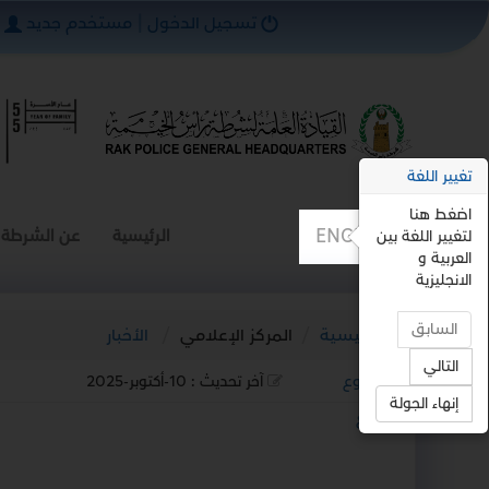
تسجيل الدخول
|
مستخدم جديد
تغيير اللغة
اضغط هنا
ENGLISH
الرئيسية
عن الشرطة
لتغيير اللغة بين
العربية و
الانجليزية
السابق
الرئيسية
المركز الإعلامي
الأخبار
التالي
رجوع
آخر تحديث :
10-أكتوبر-2025
إنهاء الجولة
استمع