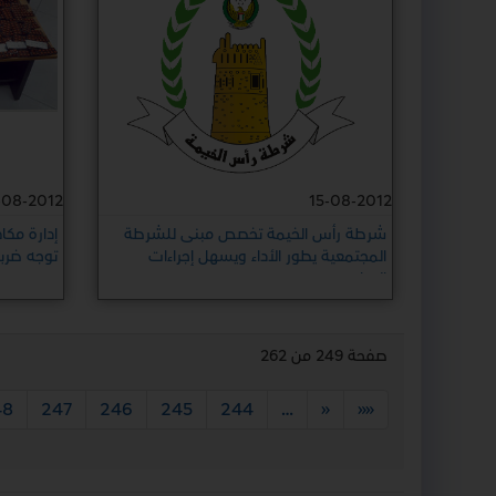
-08-2012
15-08-2012
شرطة رأس الخيمة تخصص مبنى للشرطة
إدارة مك
المجتمعية يطور الأداء ويسهل إجراءات
توجه ضرب
المراجعين
صفحة 249 من 262
48
247
246
245
244
…
«
««