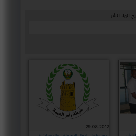
يخ انتهاء النشر
29-08-2012
طة رأس
دور بطولي لرجال الإسعاف والدوريات في