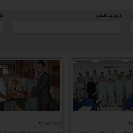
تاريخ بدء النشر
تار
30-08-2012
01
يص الآليات و السائقين بشرطة
ضمن إستراتيجية وزارة الداخلية شر