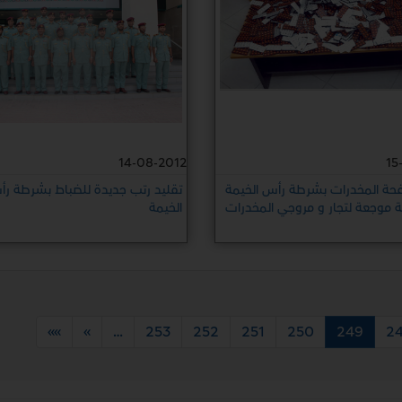
14-08-2012
15
افحة المخدرات بشرطة رأس الخيمة
تقليد رتب جديدة للضباط بشرطة ر
ة موجعة لتجار و مروجي المخدرات
الخيمة
»»
»
…
253
252
251
250
249
2