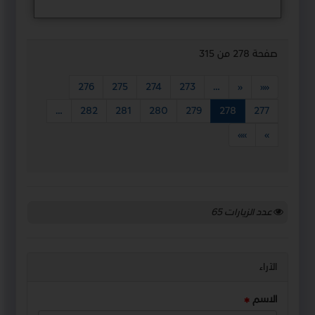
صفحة 278 من 315
276
275
274
273
…
«
««
…
282
281
280
279
278
277
»»
»
عدد الزيارات
65
الآراء
الاسم