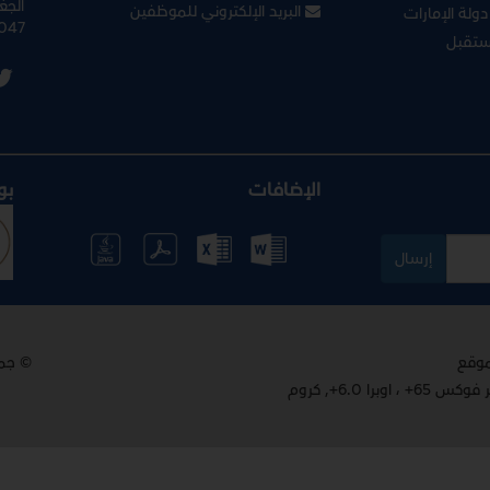
الجغ
البريد الإلكتروني للموظفين
ولة الإمارات
047
ستقبل
الإضافات
بو
إرسال
© جم
 6.0+, كروم