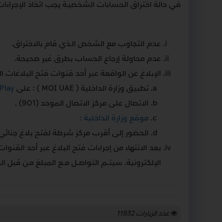
في حالة اختراق الحسابات الشخصيـة يجب اتخاذ الإجراءات ا
عدم التجاوب مع الشخص الـذي قام بالاختراق.
عدم محاولة إرجاع الحساب بطرق غير صحيحة.
الإبلاغ عن الواقعة عبر أحد قنوات فتح البلاغات الج
تطبيق وزارة الداخلية ( MOI UAE ) : على
Play
الاتصال على مركز الاتصال الموحد (901) .
موقع وزارة الداخلية :
الحضور إلى أقرب مركز شرطة لفتح بلاغ جنائي 
بعد الانتهاء من إجراءات فتح البلاغ عبر أحد القن
الإلكترونية. سيتــم التواصــل مــع المبلغ مـن قبل ا
عدد الزيارات
11932