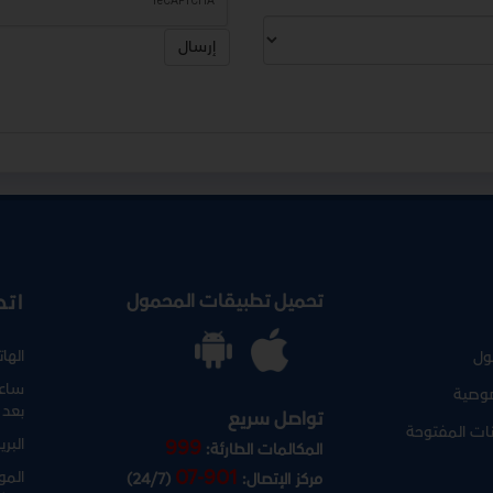
إرسال
تحميل تطبيقات المحمول
اتص
الها
ول
ساعا
وصية
بعد 
تواصل سريع
نات المفتوحة
البري
999
المكالمات الطارئة:
07-901
المو
مركز الإتصال:
(24/7)