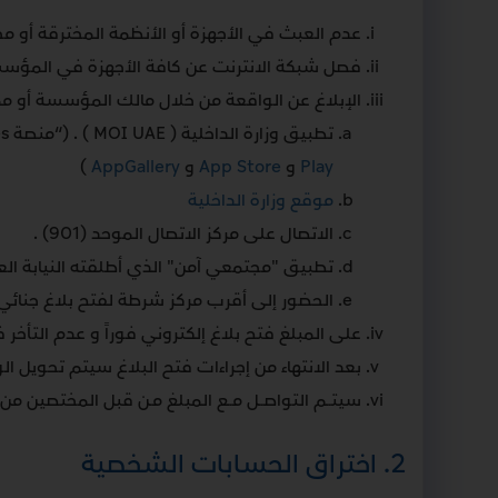
عدم العبث في الأجهزة أو الأنظمة المخترقة أو مح
فصل شبكة الانترنت عن كافة الأجهزة في المؤس
الإبلاغ عن الواقعة من خلال مالك المؤسسة أو ممث
تطبيق وزارة الداخلية ( MOI UAE ) . (“منصة eCrimes” التي أطلقتها وزارة الداخلية في دولة الإمارات العربية المتحدة (متوفرة على تطبيق MoI UAE على
Play
و
App Store
و
AppGallery
)
موقع وزارة الداخلية
الاتصال على مركز الاتصال الموحد (901) .
تطبيق "مجتمعي آمن" الذي أطلقته النيابة العا
الحضور إلى أقرب مركز شرطة لفتح بلاغ جنائي 
على المبلغ فتح بلاغ إلكتروني فوراً و عدم التأخر 
بعد الانتهاء من إجراءات فتح البلاغ سيتم تحويل الو
سيتــم التواصــل مــع المبلغ مـن قبل المختصين من قس
2. اختراق الحسابات الشخصية