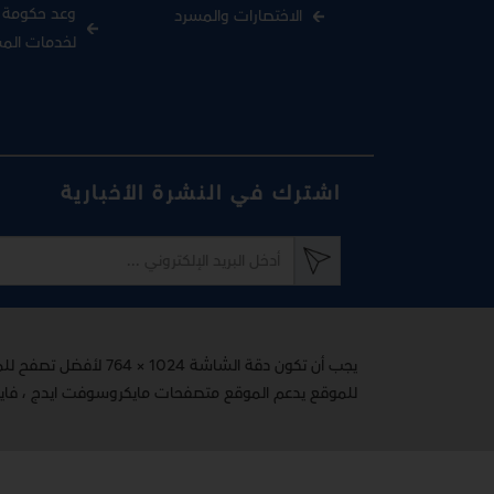
وعد حكومة د
الاختصارات والمسرد
لخدمات الم
اشترك في النشرة الأخبارية
يجب أن تكون دقة الشاشة 1024 × 764 لأفضل تصفح للموقع
للموقع يدعم الموقع متصفحات مايكروسوفت ايدج ، فاير فوكس 65+ ، اوبرا