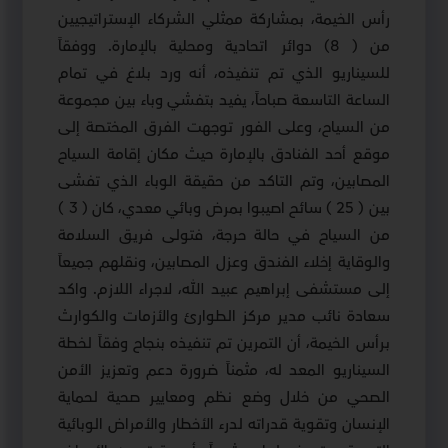
رأس الخيمة، بمشاركة ممثلي الشركاء الإستراتيجيين
من ( 8) دوائر اتحادية ومحلية بالإمارة. ووفقاً
للسيناريو الذي تم تنفيذه، أنه ورد بلاغ في تمام
الساعة التاسعة صباحاً، يفيد بتفشي وباء بين مجموعة
من السياح، وعلى الفور توجهت الفرق المختصة إلى
موقع أحد الفنادق بالإمارة حيث مكان إقامة السياح
المصابين، وتم التاكد من حقيقة الوباء الذي تفشى
بين ( 25 ) سائح اصيبوا بمرض وبائي معدي، كان ( 3 )
من السياح في حالة حرجة، فتولى فريق السلامة
والوقاية إخلاء الفندق وعزل المصابين، ونقلهم جميعاً
إلى مستشفى إبراهيم عبيد الله، لاجراء اللازم. واكد
سعادة نائب مدير مركز الطوارئ والأزمات والكوارث
برأس الخيمة، أن التمرين تم تنفيذه بنجاح وفقاً لخطة
السيناريو المعد له، مثمناً ضرورة دعم وتعزيز الأمن
الصحي من خلال وضع نظم ومعايير صحية لحماية
الإنسان وتقوية قدراته لدرء الأخطار والأمراض الوبائية