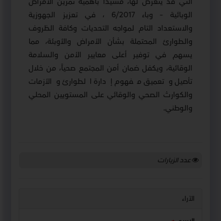
التي قد يتعرض لها، مشيداً بأهمية تمرين الأمراض
الوبائية – وباء 6/2017 ، في تعزيز الجهوزية
والاستعداد التام لمواجه التحديات وكافة الظروف
والطوارئ المحتملة بشأن الأمراض والأوبئة، مما
يسهم في توفير أعلى معايير الأمن والسلامة
الوقائية، ويكفل ضمان أمن المجتمع صحياً، من خلال
تأصيل وتعميق مفهوم إدارة الطوارئ والأزمات
والكوارث الصحي والوقائي على المستويين المحلي
والوطني.
عدد الزيارات
الآراء