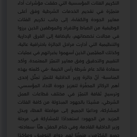
التكريم الفئات المؤسسية التي حققت مؤشرات أداء
متميّزة في تقديم الخدمات الشرطية وفق أعلى
معايير الجودة والكفاءة، إلى جانب تكريم الفئات
الوظيفية من الضباط والأفراد والموظفين الذين برزوا
في مجالات تخصصاتهم، بالإضافة إلى الفرق الإدارية
والتنظيمية التي أدارت مراحل الجائزة باحترافية عالية،
وكذلك المقيّمين الذين أسهموا بخبراتهم في عمليات
التقييم والتدقيق وفق معايير التميّز المعتمدة. وأكد
سعادة قائد عام شرطة رأس الخيمة -في كلمته بهذه
المناسبة- أنّ جائزة وزير الداخلية للتميّز تمثّل إحدى
أهم الركائز المحفّزة لتعزيز جودة الأداء المؤسسي،
وترسيخ ثقافة التميّز في مختلف قطاعات العمل
الشرطي، مشيدًا بالجهود المبذولة من كافة الفئات
المشاركة، وداعيًا الجميع إلى مواصلة العطاء وبذل
المزيد من الجهود؛ استعدادًا للمشاركة في مرحلة
وزير الداخلية القادمة. وفي ختام الحفل، هنّأ -سعادته-
جميع المُكرّمين، متمنّيًا لهم دوام التوفيق، ومؤكدًا