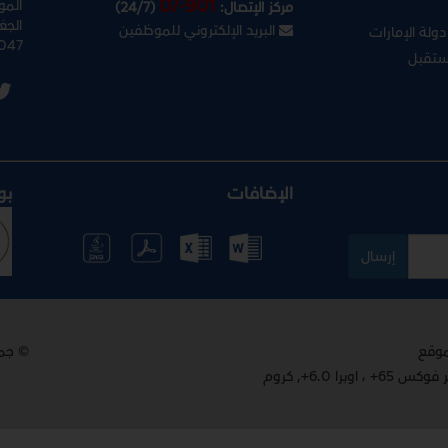
07-901
المو
مركز الإتصال:
(24/7)
الجغ
البريد الإلكتروني للموظفين
ولة الإمارات
047
ستقبل
الإضافات
بو
إرسال
© جم
 6.0+, كروم