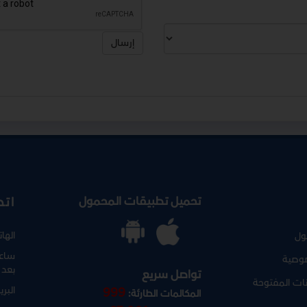
إرسال
تحميل تطبيقات المحمول
اتص
الها
ول
ساعا
وصية
بعد 
تواصل سريع
نات المفتوحة
البري
999
المكالمات الطارئة: