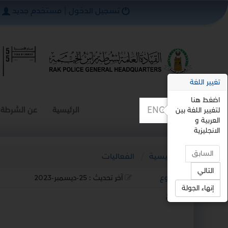
تسجيل الدخول
|
مستخدم جديد
تغيير اللغة
اضغط هنا
ENGLISH
الرئيسية
عن الشرطة
لتغيير اللغة بين
العربية و
الانجليزية
السابق
الرئيسية
الفعاليات
التالي
رجوع
آخر تحديث :
25-ديسمبر-2023
إنهاء الجولة
استمع