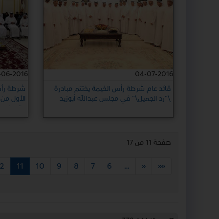
-06-2016
04-07-2016
قائد عام شرطة رأس الخيمة يختتم مبادرة
شرطة رأس
\"رد الجميل\" في مجلس عبدالله أبوزيد
الأول من 
والإصلاح
صفحة 11 من 17
12
11
10
9
8
7
6
…
«
««