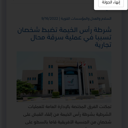
إنهاء الجولة
استمع
السلام والعدل والمؤسسات القوية | 9/16/2022
شرطة رأس الخيمة تضبط شخصان
تسببا في عملية سرقة محال
تجارية
تمكنت الفرق المختصة بالإدارة العامة للعمليات
الشرطية بشرطة رأس الخيمة من إلقاء القبض على
شخصان من الجنسية الأفريقية قاما بالسطو على