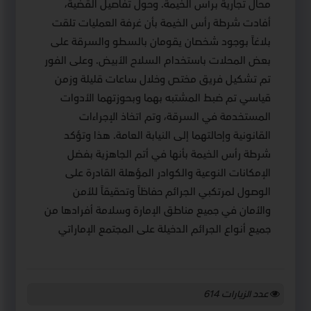
محال تجارية برأس الخيمة. وحول تفاصيل القضية،
أفادت شرطة رأس الخيمة بأن غرفة العمليات تلقت
بلاغاً بوجود شخصان يقومان بالسطو والسرقة على
بعض المحلات باستخدام السلاح الأبيض. وعلى الفور
تم تشكيل فريق مختص وخلال ساعات قليلة وزمن
قياسي تم ضبط المشتبه بهما وبحوزتهما الأدوات
المستخدمة في السرقة، وتم اتخاذ الإجراءات
القانونية وإحالتهما إلى النيابة العامة. هذا وتؤكد
شرطة رأس الخيمة بأنها في أتم الجاهزية بفضل
الإمكانات النوعية والكوادر المؤهلة القادرة على
الوصول لمرتكبي الجرائم حفاظاً وتحقيقاً للأمن
والأمان في جميع مناطق الإمارة وسلامة أفرادها من
جميع أنواع الجرائم الدخيلة على المجتمع الإماراتي
عدد الزيارات
614