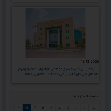
19-12-2025
شرطة رأس الخيمة تخرّج موظفي الواجهة الأمامية ومركز
الاتصال في دورة التميز في خدمة المتعاملين باللغة
الإنجليزية
صفحة 8 من 262
9
8
7
6
5
4
3
…
«
««