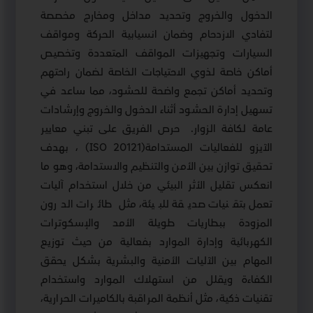
الدخول والخروج وتحديد مداخل ومخارج مخصصة
لتفادي الازدحام وضمان انسيابية الحركة ومواقف
السيارات وتجهيزات المواقف المتعددة وتخصيص
أماكن خاصة لذوي الاحتياجات الخاصة لضمان راحتهم
وتحديد أماكن تجمع واضحة للحشود، مما ساعد في
تسهيل إدارة الحشود أثناء الدخول والخروج وإرشادات
عامة لكافة الزوار
.
حرص الفريق على تبني معايير
الآيزو للفعاليات المستدامة
(ISO 20121)
، بهدف
تحقيق توازن بين الأمن والتنظيم والاستدامة، وهو ما
انعكس تقليل الأثر البيئي من خلال استخدام آليات
تعمل بتقنيات صديقة للبيئة، مثل طائرات الدرون
المزودة ببطاريات طويلة الأمد والإسكوترات
الكهربائية وإدارة الموارد بفعالية من حيث توزيع
المهام بين الآليات الأمنية والبشرية بشكل يحقق
الكفاءة ويقلل من استهلاك الموارد واستخدام
تقنيات ذكية، مثل أنظمة المراقبة بالكاميرات الحرارية،