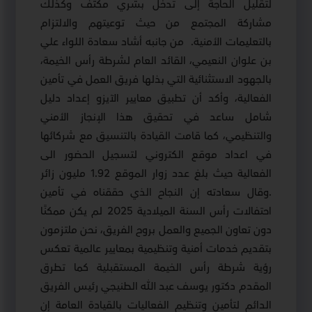
لتقليل الحاجة إلى تدخل بشري مكثف وكذلك
مشاركة المجتمع من حيث توعيتهم والالتزام
بالتعليمات الأمنية
.
من جانبه أشاد سعادة اللواء علي
بن علوان النعيمي، القائد العام لشرطة رأس الخيمة،
بالجهود الاستثنائية التي بذلها فريق العمل في تأمين
الفعالية، وأكد أن تطبيق معايير الآيزو إعداد دليل
شامل ساعد في تحقيق هذا الإنجاز الأمني
والتنظيمي، كما قامت القيادة بالتنسيق مع شركائها
في اعداد موقع الكتروني لتسجيل الحضور الى
الفعالية حيث بلغ عدد زوار الموقع 1.92 مليون زائر
.
وقال سعادته إن النجاح الذي حققناه في تأمين
احتفالات رأس السنة الميلادية 2025 لم يكن ممكنًا
دون تعاون الجميع والعمل بروح الفريق، نحن ملتزمون
بتقديم خدمات أمنية وتنظيمية بمعايير عالمية تعكس
رؤية شرطة رأس الخيمة المستقبلية كما تطرق
المقدم دكتور يوسف عبد الله الطنيجي رئيس الفريق
الدائم لتأمين وتنظيم الفعاليات بالقيادة العامة إن