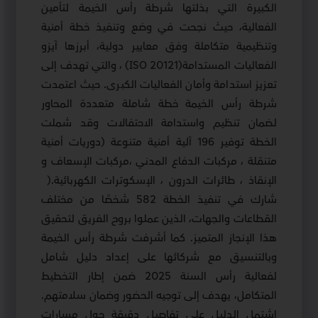
الكبيرة التي بذلتها شرطة رأس الخيمة لتأمين
الفعالية، حيث نجحت في وضع وتنفيذ خطة أمنية
وتنظيمية متكاملة وفق معايير دولية، أبرزها آيزو
الفعاليات المستدامة
(ISO 20121)
، والتي تهدف إلى
تعزيز استدامة وأمان الفعاليات الكبرى
.
حيث اعتمدت
شرطة رأس الخيمة خطة شاملة متعددة المحاور
لضمان تنظيم واستدامة الاحتفالات وقد شملت
الخطة توفير 196 آلية أمنية متنوعة (دوريات أمنية
متنقلة ، مركبات الدفاع المدني ،مركبات الإسعاف و
الإنقاذ ، طائرات الدرون ، الإسكوترات الكهربائية
).
شارك في تنفيذ الخطة 582 شخصًا من مختلف
القطاعات والجهات، الذين عملوا بروح الفريق لتحقيق
هذا الإنجاز المتميز. كما أشرفت شرطة رأس الخيمة
وبالتنسيق مع شركائها على إعداد دليل شامل
لفعالية رأس السنة 2025 ضمن إطار التخطيط
المتكامل، يهدف إلى توجيه الحضور وضمان سلامتهم
.
اشتمل الدليل على تفاصيل دقيقة حول مسارات