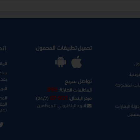
تحميل تطبيقات المحمول
اتص
الها
ول
ساعا
وصية
بعد 
تواصل سريع
نات المفتوحة
البري
999
المكالمات الطارئة:
07-901
المو
مركز الإتصال:
(24/7)
الجغ
البريد الإلكتروني للموظفين
ولة الإمارات
047
ستقبل