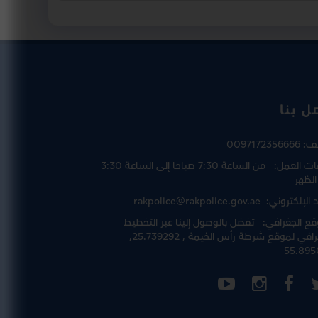
ل بنا
تف:
0097172356666
ت العمل:
من الساعة 7:30 صباحا إلى الساعة 3:30
الظهر
د الإلكتروني:
rakpolice@rakpolice.gov.ae
قع الجغرافي:
تفضل بالوصول إلينا عبر
التخطيط
رافي لموقع شرطة رأس الخيمة
, 25.739292,
55.895