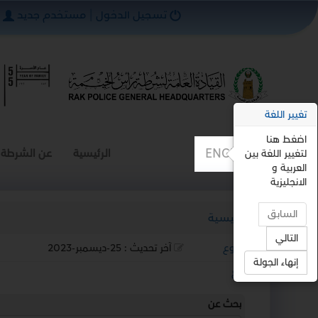
تسجيل الدخول
|
مستخدم جديد
تغيير اللغة
اضغط هنا
ENGLISH
الرئيسية
عن الشرطة
لتغيير اللغة بين
العربية و
الانجليزية
السابق
الرئيسية
التالي
رجوع
آخر تحديث :
25-ديسمبر-2023
إنهاء الجولة
استمع
بحث عن