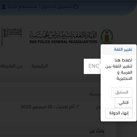
تسجيل الدخول
|
مستخدم جديد
تغيير اللغة
اضغط هنا
ENGLISH
الرئيسية
عن الشرطة
لتغيير اللغة بين
العربية و
الانجليزية
السابق
الرئيسية
التالي
رجوع
آخر تحديث :
25-ديسمبر-2023
إنهاء الجولة
استمع
بحث عن