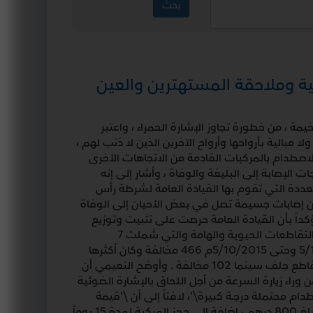
ية وملاحقة المستهترين والعين
يمة ، من خطورة تجاوز الإشارة الحمراء ، واعتبر
مبالية بأرواحها وأرواح الآخرين الذين لا ذنب لهم ،
الاصطدام بالمركبات القادمة من الاتجاهات الأخرى
الإصابة إلى البليغة والوفاة ، وأشار إلى إنه
عددة التي تقوم بها القيادة العامة لشرطة رأس
ا من إصابات جسيمة تصل في بعض الأحيان إلى الوفاة
كداً بأن القيادة العامة حرصت على تثبيت وتوزيع
عدد من الكاميرات وأجهزة ضبط السرعة \'الرادار\' في مختلف التقاطعات الحيوية والهامة والتي شملت 7
تقاطعات ، ورصدت الكاميرات خلال شهر واحد من الفترة بين 5/11 وحتى 5/10/2015م 466 مخالفة وكان أكثرها
من نصيب تقاطع شمل حيث رصدت الكاميرا 178 مخالفة ، ثم تقاطع جلف سينما 102 مخالفة . وأوضح النعيمي أن
 وراء زيارة السرعة من أجل اللحاق بالإشارة الضوئية
ام محتملة درجـة كبيرة\'، لافتاً إلى أن \'قيمة
الغرامة المالية الخاصة بمخالفة تجاوز الإشارة الضوئية الحمراء تبلغ 800 درهم ، إضافة إلى حجز المركبة لمدة 15 يوماً