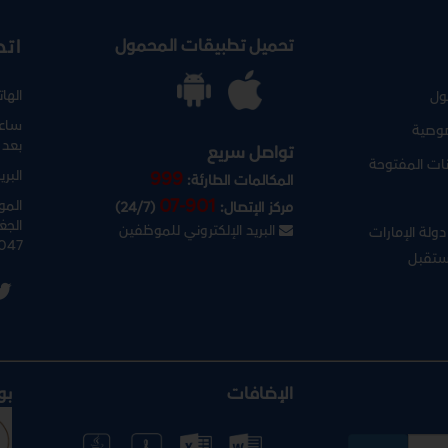
تحميل تطبيقات المحمول
اتص
الها
ول
ساعا
وصية
بعد 
تواصل سريع
نات المفتوحة
البري
999
المكالمات الطارئة:
07-901
المو
مركز الإتصال:
(24/7)
الجغ
البريد الإلكتروني للموظفين
ولة الإمارات
047
ستقبل
الإضافات
بو