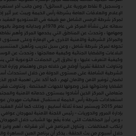
، وتسجيل 8 نقاط مرورية على السائق\'. ومن جانب آخر ا
الإعلام والعلاقات العامة بشرطة رأس الخيمة ويبث عبر أثير إذا
لمركز شرطة الرمس الشامل مع ضيفه في الأستوديو العقيد س
سعاته على نشأة المركز في عام 1978م
ومهامها ، وتحدث عن المناطق التي يخدمها المركز وأهم نقاطه ال
والمراكز الشرطية والأمنية الأخرى في الإمارة وعلى مستوى الد
تحوله لمركز شرطة شامل ، وعن سبل تدريب وتأهيل المنتسبين ل
البلاغات والقضايا الجنائية وكيفية معالجتها ، وتحدث عن ال
وكيفية التعرف عليها ، و تطرق إلى الحملات التوعوية التي ينظ
وتناولت الحلقة تقريراً أوضح من خلاله حرص واهتمام وزارة الدا
الشرطية الشاملة على مستوى الدولة من خلال استحداث أسال
لضمان توفير الأمن والأمان لهم ، كما أكد على اهمية الدور 
القضايا واحتوائها قبل وصولها للجهات المختصة . وتناولت فقرة
متعاملي المركز الذين أشادوا بمستوى خدماته الأمنية والمجتم
لعام 2015 ويستمر لمدة ثلاثة أسابيع ، وذلك كما أشار
بإدارة المرور والدوريات – رئيس اللجنة الأمنية لمهرجان عواف
، وعن أبرز المخالفات التي عادة يقع بها الشباب خلال المهرجان
ارتكاب المخالفات . وتناول البرنامج في آخر فقراته ، أهم وابرز 