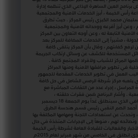
ستعرض برنامج العين الساهرة الإذاعي الذي تنظمه إدارة
عة رأس الخيمة ، أبرز الخدمات الأمنية والمجتمعية
ليمان محمد الكيزي رئيس المركز . حيث تطرق
 وبداياته وصولاً باليوم ، وعن أبرز أفرعه ووحداته الأمنية والمجتمعية
أمنية التابعة له ، وعن أوجه التعاون بين المركز
ولة ، مشيراً إلى الخدمات المضافة للمركز بعد
رفع كفاءتهم ، وقال بأن المركز يتلقى كافة
وسائل المستخدمة للكشف عن وسائل ارتكاب الجريمة
مها المركز للشباب ولأفراد المجتمع كافة .
خلية في تطوير مرافقها الأمنية ومنها المراكز
يب العمل في تطوير الخدمات المقدمة للجمهور
الذي يلعبه مركز شرطة الرمس الشامل في حل كافة
 المراسل ، إجراء عدد من اللقاءات المباشرة مع
عية . وأشار البرنامج ضمن فقرات حلقته ،
استعدادات شرطة رأس الخيمة لاستقبال فعاليات مهرجان عوافي الذي سينطلق غداً يوم الجمعة 18 ديسمبر
 العقيد أحمد الصم النقبي رئيس قسم هندسة الطرق
ي ، وتحدث عن استعدادات اللجنة ومهامها المكلفة بها
 ونصائحه لهم ، منوهاً إلى الإجراءات المتخذة في حال
الأخبار والفعاليات للقيادة العامة لشرطة رأس الخيمة
خلال أسبوع من بث الحلقة . يذكر أن برنامج العين الساهرة والذي انطلق في الخامس من شهر فبراير لعام 2015م