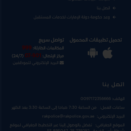
اتصل بنا
وعد حكومة دولة الإمارات لخدمات المستقبل
تحميل تطبيقات المحمول
تواصل سريع
999
المكالمات الطارئة:
07-901
مركز الإتصال:
(24/7)
البريد الإلكتروني للموظفين
اتصل بنا
الهاتف:
0097172356666
ساعات العمل:
من الساعة 7:30 صباحا إلى الساعة 3:30 بعد الظهر
البريد الإلكتروني:
rakpolice@rakpolice.gov.ae
الموقع الجغرافي:
تفضل بالوصول إلينا عبر
التخطيط الجغرافي لموقع
شرطة رأس الخيمة
, 25.739292, 55.895047