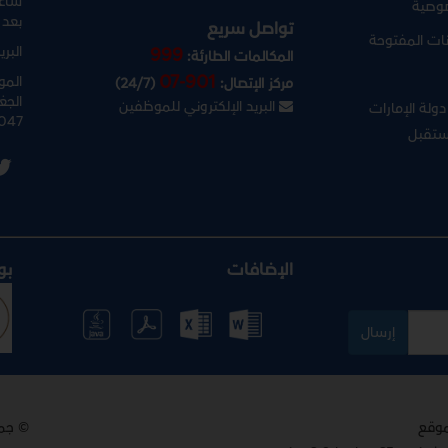
ساعا
وصية
بعد 
تواصل سريع
نات المفتوحة
البري
999
المكالمات الطارئة:
07-901
المو
مركز الإتصال:
(24/7)
الجغ
البريد الإلكتروني للموظفين
ولة الإمارات
047
ستقبل
الإضافات
بو
إرسال
© جم