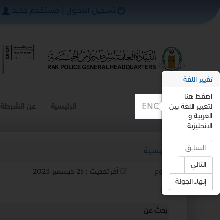
تسجيل الدخول
|
مستخدم جديد
تغيير اللغة
اضغط هنا
ENGLISH
الرئيسية
عن الشرطة
لتغيير اللغة بين
العربية و
الانجليزية
السابق
الرئيسية
التالي
رجوع
آخر تحديث :
25-ديسمبر-2023
إنهاء الجولة
استمع
بحث عن