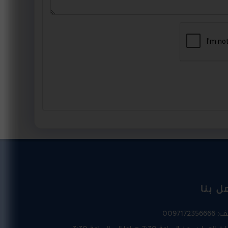
ل بنا
تف:
0097172356666