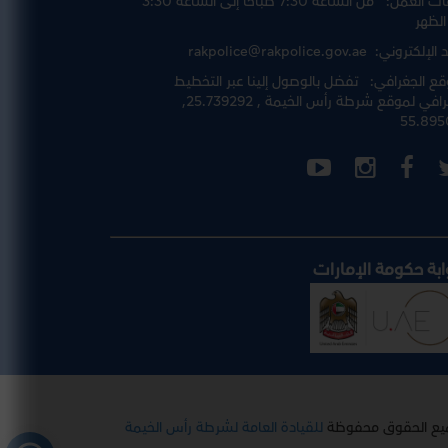
ت العمل:
من الساعة 7:30 صباحا إلى الساعة 3:30
الظهر
د الإلكتروني:
rakpolice@rakpolice.gov.ae
قع الجغرافي:
تفضل بالوصول إلينا عبر
التخطيط
رافي لموقع شرطة رأس الخيمة
, 25.739292,
55.895
ابة حكومة الإمارات
يع الحقوق محفوظة
للقيادة العامة لشرطة رأس الخيمة