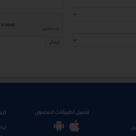
إرسال
تحميل تطبيقات المحمول
اتص
الها
ول