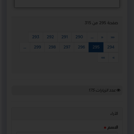
صفحة 295 من 315
293
292
291
290
…
«
««
…
299
298
297
296
295
294
»»
»
عدد الزيارات
175
الآراء
الاسم